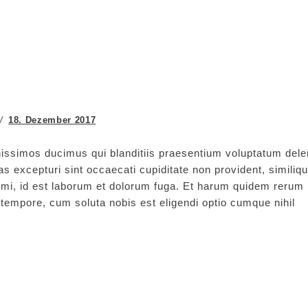
18. Dezember 2017
issimos ducimus qui blanditiis praesentium voluptatum delen
s excepturi sint occaecati cupiditate non provident, similiq
animi, id est laborum et dolorum fuga. Et harum quidem rerum
ro tempore, cum soluta nobis est eligendi optio cumque nihil