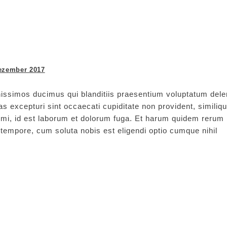
ezember 2017
issimos ducimus qui blanditiis praesentium voluptatum delen
s excepturi sint occaecati cupiditate non provident, similiq
animi, id est laborum et dolorum fuga. Et harum quidem rerum
ro tempore, cum soluta nobis est eligendi optio cumque nihil