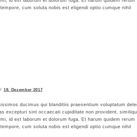
animi, id est laborum et dolorum fuga. Et harum quidem rerum
ro tempore, cum soluta nobis est eligendi optio cumque nihil
18. Dezember 2017
issimos ducimus qui blanditiis praesentium voluptatum delen
s excepturi sint occaecati cupiditate non provident, similiq
animi, id est laborum et dolorum fuga. Et harum quidem rerum
ro tempore, cum soluta nobis est eligendi optio cumque nihil