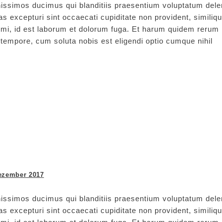
issimos ducimus qui blanditiis praesentium voluptatum delen
s excepturi sint occaecati cupiditate non provident, similiq
animi, id est laborum et dolorum fuga. Et harum quidem rerum
ro tempore, cum soluta nobis est eligendi optio cumque nihil
ezember 2017
issimos ducimus qui blanditiis praesentium voluptatum delen
s excepturi sint occaecati cupiditate non provident, similiq