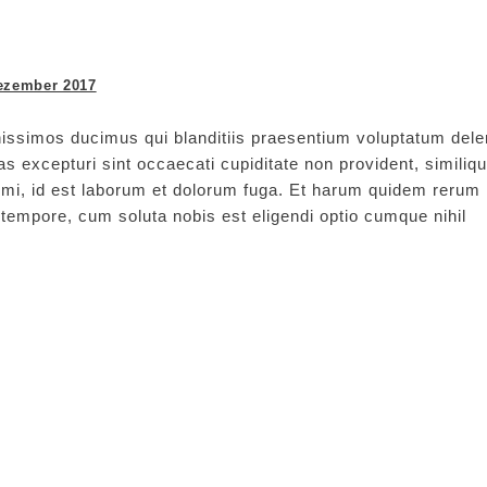
ezember 2017
issimos ducimus qui blanditiis praesentium voluptatum delen
s excepturi sint occaecati cupiditate non provident, similiq
animi, id est laborum et dolorum fuga. Et harum quidem rerum
ro tempore, cum soluta nobis est eligendi optio cumque nihil