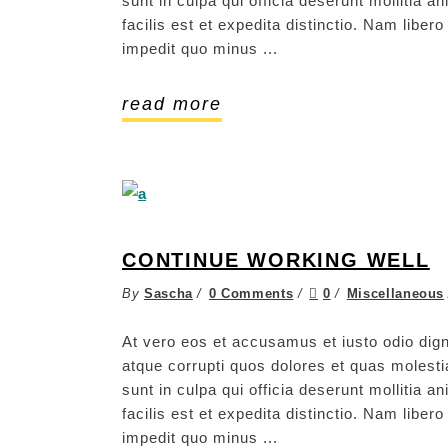
sunt in culpa qui officia deserunt mollitia 
facilis est et expedita distinctio. Nam libe
impedit quo minus
read more
CONTINUE WORKING WELL
By
Sascha
0 Comments
0
Miscellaneous
At vero eos et accusamus et iusto odio dign
atque corrupti quos dolores et quas molestia
sunt in culpa qui officia deserunt mollitia 
facilis est et expedita distinctio. Nam libe
impedit quo minus