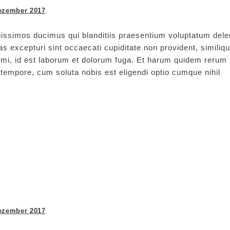
ezember 2017
issimos ducimus qui blanditiis praesentium voluptatum delen
s excepturi sint occaecati cupiditate non provident, similiq
animi, id est laborum et dolorum fuga. Et harum quidem rerum
ro tempore, cum soluta nobis est eligendi optio cumque nihil
ezember 2017