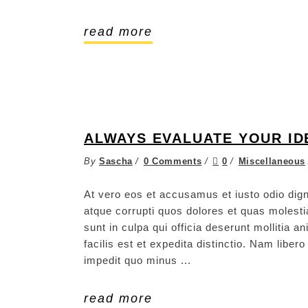
read more
ALWAYS EVALUATE YOUR ID
By
Sascha
0 Comments
0
Miscellaneous
At vero eos et accusamus et iusto odio dign
atque corrupti quos dolores et quas molestia
sunt in culpa qui officia deserunt mollitia 
facilis est et expedita distinctio. Nam libe
impedit quo minus
read more