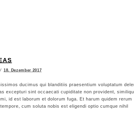
EAS
18. Dezember 2017
issimos ducimus qui blanditiis praesentium voluptatum delen
s excepturi sint occaecati cupiditate non provident, similiq
animi, id est laborum et dolorum fuga. Et harum quidem rerum
ro tempore, cum soluta nobis est eligendi optio cumque nihil