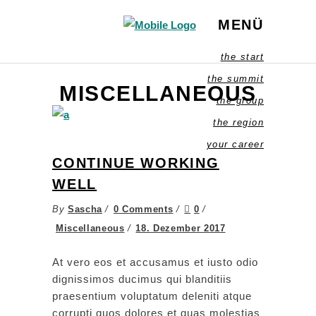
MENÜ
the start
the summit
MISCELLANEOUS
the group
the region
your career
CONTINUE WORKING
WELL
By
Sascha
0 Comments
0
Miscellaneous
18. Dezember 2017
At vero eos et accusamus et iusto odio
dignissimos ducimus qui blanditiis
praesentium voluptatum deleniti atque
corrupti quos dolores et quas molestias