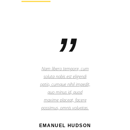
”
Nam libero tempore, cum
soluta nobis est eligendi
optio, cumque nihil impedit,
quo minus id, quod
maxime placeat, facere
possimus, omnis voluptas.
EMANUEL HUDSON