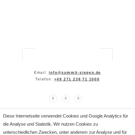
Email:
info@summit-siegen.de
Telefon:
+49 271 238 71 1000
Diese Internetseite verwendet Cookies und Google Analytics für
Copyright The SUMMIT 2024
die Analyse und Statistik. Wir nutzen Cookies zu
All Rights Reserved
Impressum
|
Datenschutz
unterschiedlichen Zwecken, unter anderem zur Analyse und für