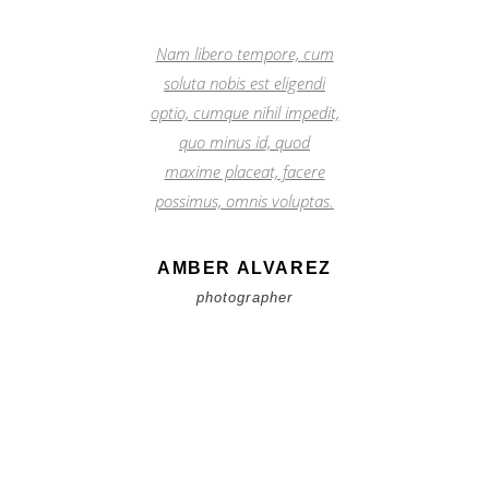
”
Nam libero tempore, cum
soluta nobis est eligendi
optio, cumque nihil impedit,
quo minus id, quod
maxime placeat, facere
possimus, omnis voluptas.
AMBER ALVAREZ
photographer