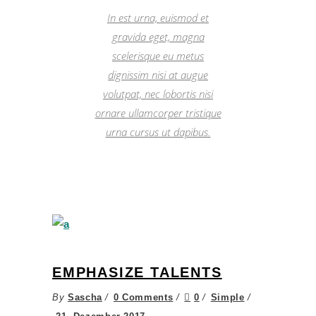
In est urna, euismod et
gravida eget, magna
scelerisque eu metus
dignissim nisi at augue
volutpat, nec lobortis nisi
ornare ullamcorper tristique
urna cursus ut dapibus.
EMPHASIZE TALENTS
By
Sascha
0 Comments
0
Simple