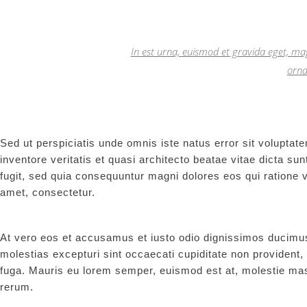
In est urna, euismod et gravida eget, mag
orna
Sed ut perspiciatis unde omnis iste natus error sit volupt
inventore veritatis et quasi architecto beatae vitae dicta s
fugit, sed quia consequuntur magni dolores eos qui ratione 
amet, consectetur.
At vero eos et accusamus et iusto odio dignissimos ducimus 
molestias excepturi sint occaecati cupiditate non provident, 
fuga. Mauris eu lorem semper, euismod est at, molestie ma
rerum.