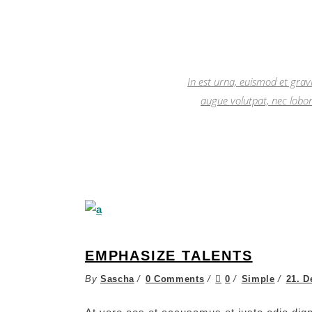
In est urna, euismod et grav
augue volutpat, nec lobor
EMPHASIZE TALENTS
By
Sascha
0 Comments
0
Simple
21. D