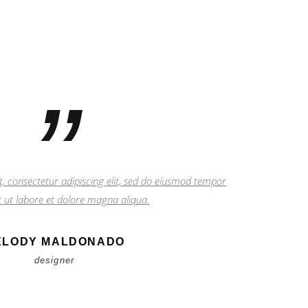
”
, consectetur adipiscing elit, sed do eiusmod tempor
t ut labore et dolore magna aliqua.
ELODY MALDONADO
designer