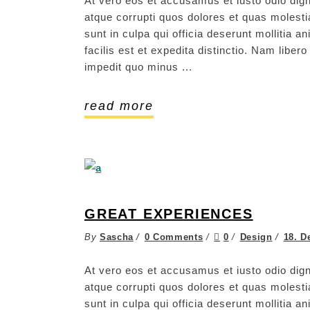
At vero eos et accusamus et iusto odio dign
atque corrupti quos dolores et quas molestia
sunt in culpa qui officia deserunt mollitia 
facilis est et expedita distinctio. Nam libe
impedit quo minus
read more
GREAT EXPERIENCES
By
Sascha
0 Comments
0
Design
18. D
At vero eos et accusamus et iusto odio dign
atque corrupti quos dolores et quas molestia
sunt in culpa qui officia deserunt mollitia 