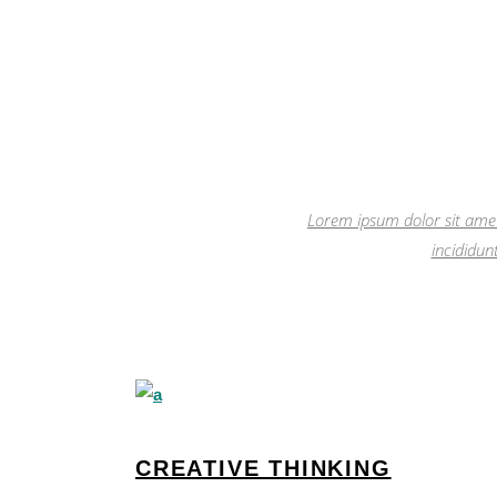
Lorem ipsum dolor sit amet
incididun
CREATIVE THINKING