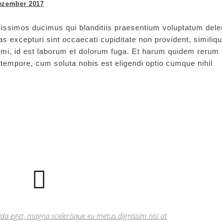
ezember 2017
issimos ducimus qui blanditiis praesentium voluptatum delen
s excepturi sint occaecati cupiditate non provident, similiq
animi, id est laborum et dolorum fuga. Et harum quidem rerum
ro tempore, cum soluta nobis est eligendi optio cumque nihil
ida eget, magna scelerisque eu metus dignissim nisi at