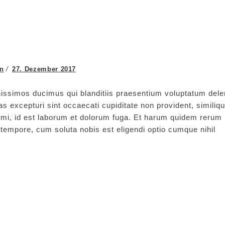
gn
27. Dezember 2017
issimos ducimus qui blanditiis praesentium voluptatum delen
s excepturi sint occaecati cupiditate non provident, similiq
animi, id est laborum et dolorum fuga. Et harum quidem rerum
ro tempore, cum soluta nobis est eligendi optio cumque nihil