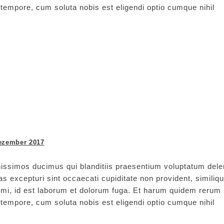
ro tempore, cum soluta nobis est eligendi optio cumque nihil
ezember 2017
issimos ducimus qui blanditiis praesentium voluptatum delen
s excepturi sint occaecati cupiditate non provident, similiq
animi, id est laborum et dolorum fuga. Et harum quidem rerum
ro tempore, cum soluta nobis est eligendi optio cumque nihil