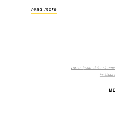
read more
Lorem ipsum dolor sit amet
incididun
M