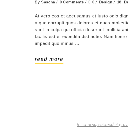
By
Sascha
0 Comments
0
Design
18. D
At vero eos et accusamus et iusto odio dign
atque corrupti quos dolores et quas molestia
sunt in culpa qui officia deserunt mollitia 
facilis est et expedita distinctio. Nam libe
impedit quo minus
read more
In est urna, euismod et grav