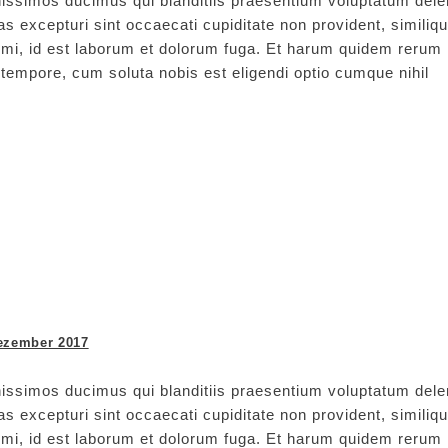
issimos ducimus qui blanditiis praesentium voluptatum delen
s excepturi sint occaecati cupiditate non provident, similiq
animi, id est laborum et dolorum fuga. Et harum quidem rerum
ro tempore, cum soluta nobis est eligendi optio cumque nihil
ezember 2017
issimos ducimus qui blanditiis praesentium voluptatum delen
s excepturi sint occaecati cupiditate non provident, similiq
animi, id est laborum et dolorum fuga. Et harum quidem rerum