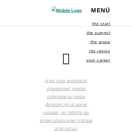
MENÜ
the start
the summit
the group
the region
your career
In est urna, euismod et
gravida eget, magna
scelerisque eu metus
dignissim nisi at augue
volutpat, nec lobortis nisi
ornare ullamcorper tristique
urna cursus.