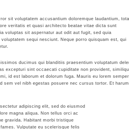
error sit voluptatem accusantium doloremque laudantium, tot
re veritatis et quasi architecto beatae vitae dicta sunt
voluptas sit aspernatur aut odit aut fugit, sed quia
 voluptatem sequi nesciunt. Neque porro quisquam est, qui
tur.
issimos ducimus qui blanditiis praesentium voluptatum delen
s excepturi sint occaecati cupiditate non provident, similiq
animi, id est laborum et dolorum fuga. Mauris eu lorem semper
id sem vel nibh egestas posuere nec cursus tortor. Et harum
sectetur adipiscing elit, sed do eiusmod
olore magna aliqua. Non tellus orci ac
 gravida. Habitant morbi tristique
fames. Vulputate eu scelerisque felis