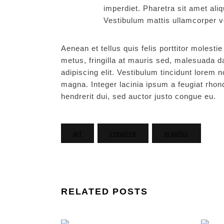
imperdiet. Pharetra sit amet ali
Vestibulum mattis ullamcorper v
Aenean et tellus quis felis porttitor molest
metus, fringilla at mauris sed, malesuada 
adipiscing elit. Vestibulum tincidunt lorem
magna. Integer lacinia ipsum a feugiat rhon
hendrerit dui, sed auctor justo congue eu.
art
creative
graphic
RELATED POSTS