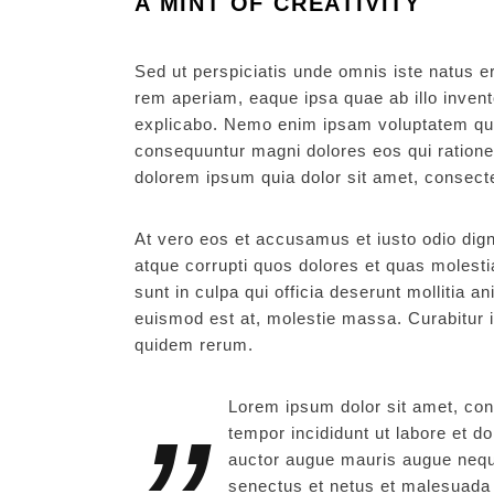
A MINT OF CREATIVITY
Sed ut perspiciatis unde omnis iste natus 
rem aperiam, eaque ipsa quae ab illo invento
explicabo. Nemo enim ipsam voluptatem quia 
consequuntur magni dolores eos qui ratione
dolorem ipsum quia dolor sit amet, consecte
At vero eos et accusamus et iusto odio dign
atque corrupti quos dolores et quas molestia
sunt in culpa qui officia deserunt mollitia 
euismod est at, molestie massa. Curabitur 
quidem rerum.
Lorem ipsum dolor sit amet, con
tempor incididunt ut labore et d
auctor augue mauris augue neque
senectus et netus et malesuada 