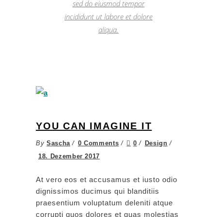
sed do eiusmod tempor
incididunt ut labore et dolore
aliqua.
YOU CAN IMAGINE IT
By
Sascha
0 Comments
0
Design
18. Dezember 2017
At vero eos et accusamus et iusto odio
dignissimos ducimus qui blanditiis
praesentium voluptatum deleniti atque
corrupti quos dolores et quas molestias