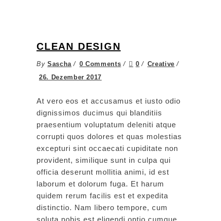
CLEAN DESIGN
By
Sascha
0 Comments
0
Creative
26. Dezember 2017
At vero eos et accusamus et iusto odio
dignissimos ducimus qui blanditiis
praesentium voluptatum deleniti atque
corrupti quos dolores et quas molestias
excepturi sint occaecati cupiditate non
provident, similique sunt in culpa qui
officia deserunt mollitia animi, id est
laborum et dolorum fuga. Et harum
quidem rerum facilis est et expedita
distinctio. Nam libero tempore, cum
soluta nobis est eligendi optio cumque