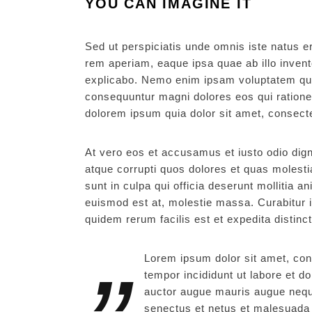
YOU CAN IMAGINE IT
Sed ut perspiciatis unde omnis iste natus 
rem aperiam, eaque ipsa quae ab illo invento
explicabo. Nemo enim ipsam voluptatem quia 
consequuntur magni dolores eos qui ratione
dolorem ipsum quia dolor sit amet, consectet
At vero eos et accusamus et iusto odio dign
atque corrupti quos dolores et quas molestia
sunt in culpa qui officia deserunt mollitia 
euismod est at, molestie massa. Curabitur 
quidem rerum facilis est et expedita distinct
Lorem ipsum dolor sit amet, con
tempor incididunt ut labore et d
auctor augue mauris augue neque
senectus et netus et malesuada 