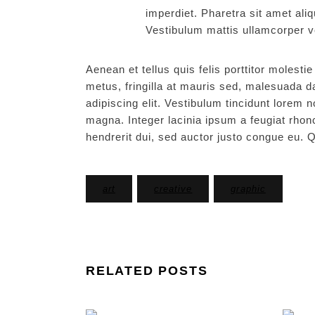
imperdiet. Pharetra sit amet ali
Vestibulum mattis ullamcorper v
Aenean et tellus quis felis porttitor molest
metus, fringilla at mauris sed, malesuada 
adipiscing elit. Vestibulum tincidunt lorem
magna. Integer lacinia ipsum a feugiat rhon
hendrerit dui, sed auctor justo congue eu.
art
creative
graphic
RELATED POSTS