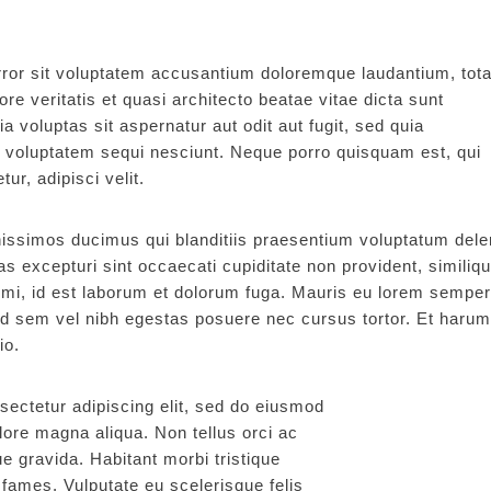
error sit voluptatem accusantium doloremque laudantium, tot
re veritatis et quasi architecto beatae vitae dicta sunt
voluptas sit aspernatur aut odit aut fugit, sed quia
 voluptatem sequi nesciunt. Neque porro quisquam est, qui
ur, adipisci velit.
issimos ducimus qui blanditiis praesentium voluptatum delen
s excepturi sint occaecati cupiditate non provident, similiq
animi, id est laborum et dolorum fuga. Mauris eu lorem semper
id sem vel nibh egestas posuere nec cursus tortor. Et harum
io.
sectetur adipiscing elit, sed do eiusmod
olore magna aliqua. Non tellus orci ac
 gravida. Habitant morbi tristique
fames. Vulputate eu scelerisque felis