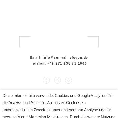
Email:
info@summit-siegen.de
Telefon:
+49 271 238 71 1000
Diese Internetseite verwendet Cookies und Google Analytics für
Copyright The SUMMIT 2024
die Analyse und Statistik. Wir nutzen Cookies zu
All Rights Reserved
Impressum
|
Datenschutz
unterschiedlichen Zwecken, unter anderem zur Analyse und für
personalisierte Marketing-Mitteilungen. Durch die weitere Nutzung