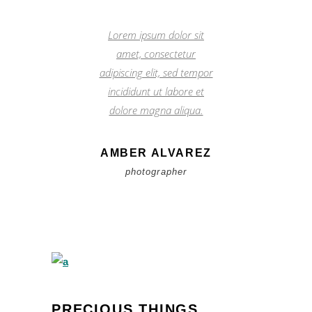
”
Lorem ipsum dolor sit
amet, consectetur
adipiscing elit, sed tempor
incididunt ut labore et
dolore magna aliqua.
AMBER ALVAREZ
photographer
PRECIOUS THINGS