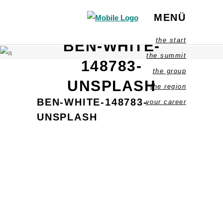
MENÜ
the start
BEN-WHITE-
the summit
148783-
the group
UNSPLASH
the region
BEN-WHITE-148783-
your career
UNSPLASH