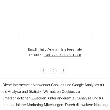
Email:
info@summit-siegen.de
Telefon:
+49 271 238 71 1000
Diese Internetseite verwendet Cookies und Google Analytics für
Copyright The SUMMIT 2024
die Analyse und Statistik. Wir nutzen Cookies zu
All Rights Reserved
Impressum
|
Datenschutz
unterschiedlichen Zwecken, unter anderem zur Analyse und für
personalisierte Marketing-Mitteilungen. Durch die weitere Nutzung