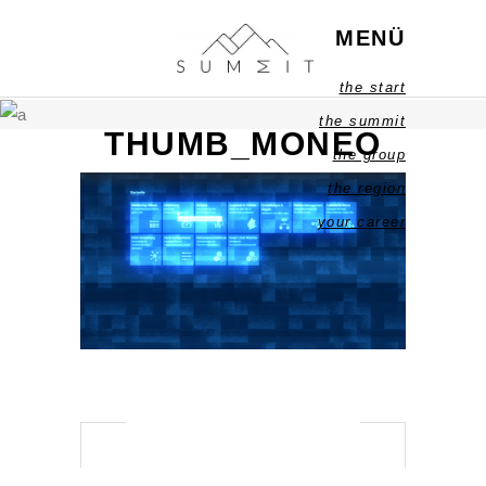
MENÜ
the start
the summit
THUMB_MONEO
the group
the region
your career