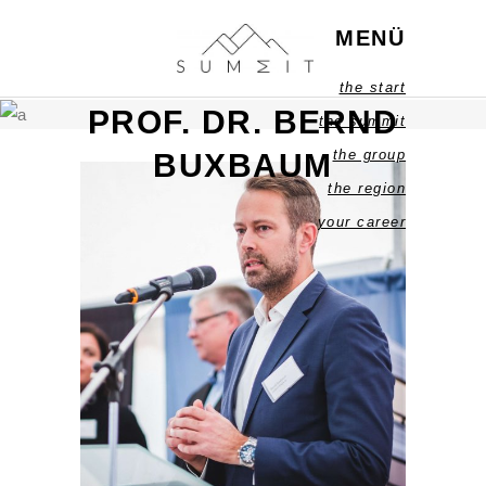
MENÜ
the start
PROF. DR. BERND
the summit
the group
BUXBAUM
the region
your career