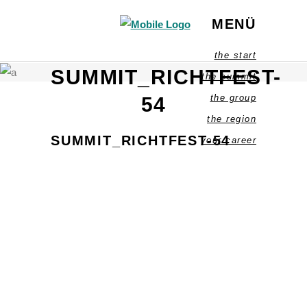
MENÜ
the start
SUMMIT_RICHTFEST-
the summit
the group
54
the region
SUMMIT_RICHTFEST-54
your career