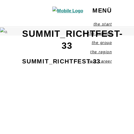
MENÜ
the start
SUMMIT_RICHTFEST-
the summit
the group
33
the region
SUMMIT_RICHTFEST-33
your career