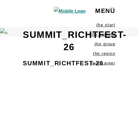
MENÜ
the start
SUMMIT_RICHTFEST-
the summit
the group
26
the region
SUMMIT_RICHTFEST-26
your career