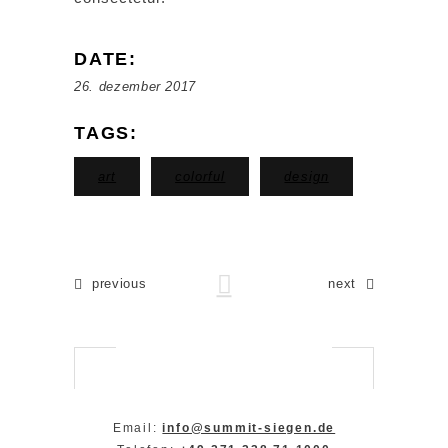
DATE:
26. dezember 2017
TAGS:
art
colorful
design
previous
next
Email:
info@summit-siegen.de