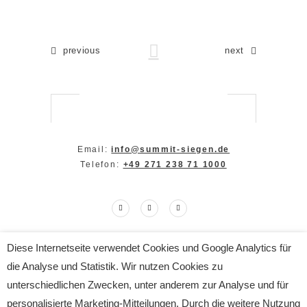
previous
next
Email:
info@summit-siegen.de
Telefon:
+49 271 238 71 1000
Diese Internetseite verwendet Cookies und Google Analytics für
Copyright The SUMMIT 2024
die Analyse und Statistik. Wir nutzen Cookies zu
All Rights Reserved
Impressum
|
Datenschutz
unterschiedlichen Zwecken, unter anderem zur Analyse und für
personalisierte Marketing-Mitteilungen. Durch die weitere Nutzung