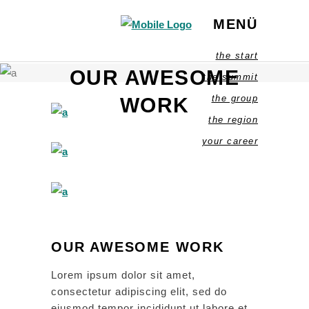
MENÜ
the start
OUR AWESOME
the summit
the group
WORK
the region
your career
OUR AWESOME WORK
Lorem ipsum dolor sit amet,
consectetur adipiscing elit, sed do
eiusmod tempor incididunt ut labore et