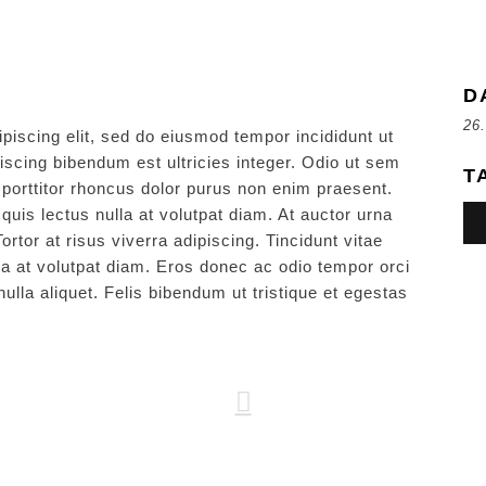
D
26
piscing elit, sed do eiusmod tempor incididunt ut
iscing bibendum est ultricies integer. Odio ut sem
T
a porttitor rhoncus dolor purus non enim praesent.
uis lectus nulla at volutpat diam. At auctor urna
rtor at risus viverra adipiscing. Tincidunt vitae
a at volutpat diam. Eros donec ac odio tempor orci
nulla aliquet. Felis bibendum ut tristique et egestas