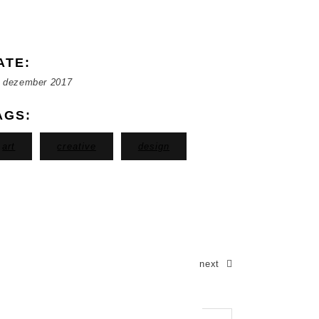
ATE:
. dezember 2017
AGS:
art
creative
design
next