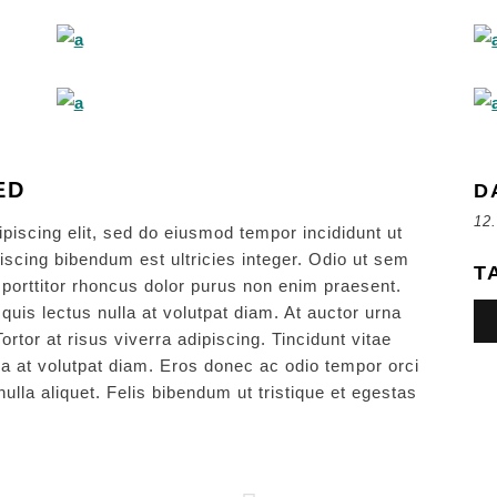
ED
D
12.
piscing elit, sed do eiusmod tempor incididunt ut
iscing bibendum est ultricies integer. Odio ut sem
T
a porttitor rhoncus dolor purus non enim praesent.
uis lectus nulla at volutpat diam. At auctor urna
rtor at risus viverra adipiscing. Tincidunt vitae
a at volutpat diam. Eros donec ac odio tempor orci
nulla aliquet. Felis bibendum ut tristique et egestas