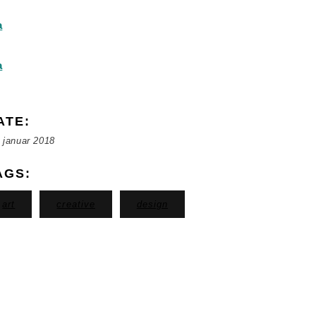
ATE:
 januar 2018
AGS:
art
creative
design