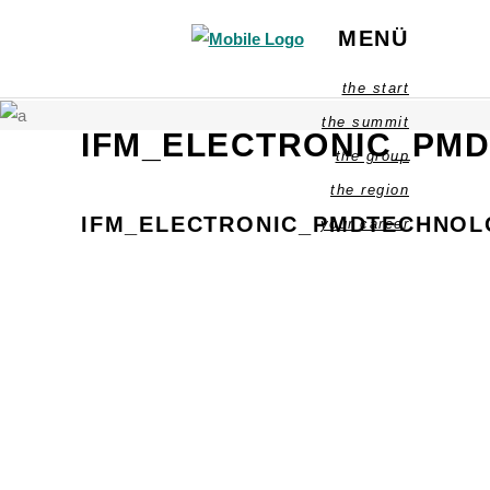
MENÜ
the start
the summit
IFM_ELECTRONIC_PM
the group
the region
IFM_ELECTRONIC_PMDTECHNOL
your career