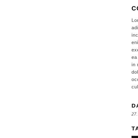
C
Lo
ad
in
en
ex
ea
in
do
oc
cu
D
27
T