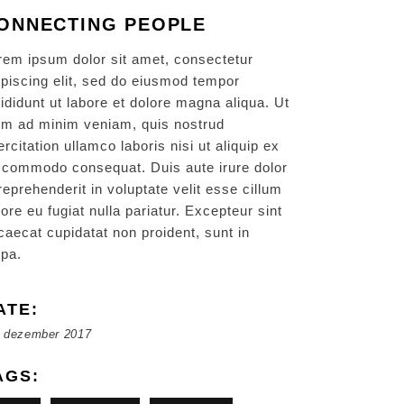
ONNECTING PEOPLE
rem ipsum dolor sit amet, consectetur
ipiscing elit, sed do eiusmod tempor
cididunt ut labore et dolore magna aliqua. Ut
im ad minim veniam, quis nostrud
ercitation ullamco laboris nisi ut aliquip ex
 commodo consequat. Duis aute irure dolor
 reprehenderit in voluptate velit esse cillum
lore eu fugiat nulla pariatur. Excepteur sint
caecat cupidatat non proident, sunt in
lpa.
ATE:
. dezember 2017
AGS: